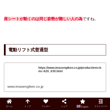
座シートが動くのは同じ姿勢が難しい人の為
ですね。
電動リフト式普通型
https://www.imasengiken.co.jp/product/emc/e
mc-620_630.html
www.imasengiken.co.jp
ホーム
トップ
フォロー
シェア
スライドバー
English