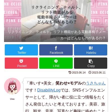
リクライニング、ティルト、リフト機能がある電動車椅子メー
カーはどんなものがあるの？
Twitter
Facebook
Hatebu
Pocket
LINE
Copy
2023.06.14
2023.06.11
「車いす×美女」
笑わせ×モデル
の
うさちゃん
です！
DisabilityLog
では、SNSインフルエン
サーとして、障がい者に役に立つ情報をたく
Usa
さん発信したいと考えております。美容、旅
行、観光、音楽、写真など趣味に絡めたこと