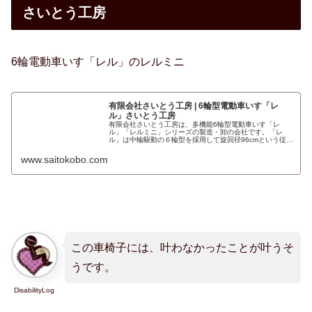
さいとう工房
6輪電動車いす「レル」のレルミニ
有限会社さいとう工房 | 6輪型電動車いす「レ
ル」さいとう工房
有限会社さいとう工房は、多機能6輪型電動車いす「レ
ル」「レルミニ」シリーズの製造・卸の会社です。「レ
ル」は中輪駆動の６輪型を採用して旋回径96cmという従来
に無い小回り性能を有しながら、ＲＥＬ機構(特許)とＣＷ
機構(特許)を採用することにより、高い姿勢安定性と快適
www.saitokobo.com
な走破性を実現しています。これにより屋内での取り回し
と屋...
この車椅子には、叶わなかったことが叶うそ
うです。
DisabilityLog