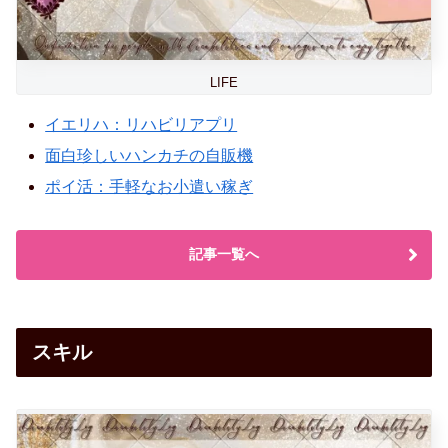
LIFE
イエリハ：リハビリアプリ
面白珍しいハンカチの自販機
ポイ活：手軽なお小遣い稼ぎ
記事一覧へ
スキル