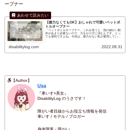
ープナー
【握力なくてもOK】おしゃれで可愛いペットボ
トルオープナー
「ペットボトルオープナー」これを使うと、指の細かい動
作があまり必要ないので、力をかけずに済むんです。とっ
ても便利ですよね。今回は、握力がない私が愛用している
ペットボトルや缶の蓋が開けられるペットボトルオープナ
ーグッズを紹介したいと思います。
disabilitylog.com
2022.08.31
【Author】
Usa
『車いす×美女』
DisabilityLog のうさです！
障がい者目線からお役立ち情報を発信
車いす / モデル / ブロガー
身体障害・障がい