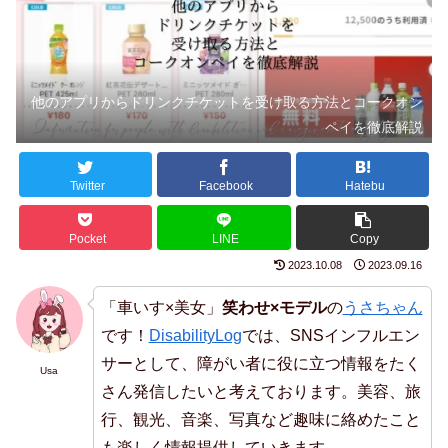
他のアプリからドリンクチケットを受け取る方法とコークオン
ペイを徹底解説
Twitter
Facebook
Hatebu
Pocket
LINE
Copy
2023.10.08
2023.09.16
「車いす×美女」
笑わせ×モデル
の
うさちゃん
です！
DisabilityLog
では、SNSインフルエン
サーとして、障がい者に役に立つ情報をたく
Usa
さん発信したいと考えております。美容、旅
行、観光、音楽、写真など趣味に絡めたこと
も楽しく情報提供していきます。