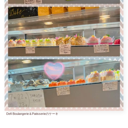
Defi Boulangerie＆Patisserieのケーキ