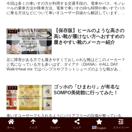
今回は多くの車いすの方が利用する交通手段の、電車やバス、モノレ
ールの乗車方法や降車方法、電車で車いすの待ち時間や車いすでバス
に乗る方法などについて車いすユーザー目線から解説しています。大
体は乗りたいと思っている１本後に乗ることがほとんどです。
【保存版】ヒールのような高さの
ライフ
高い靴が履けない方へおすすめの
履きやすい靴のメーカー紹介
足に障害がある方でも履きやすくておしゃれな靴はどこのメーカー？
と気になっている方も多いはず。ダイアナ（DIANA）やALL DAY
Walkやheal me ではパンプスやフラットシューズのような靴がある
ので、ヒールのような高さの高い靴が履けない方で履きやすい靴を探
していた方にはおすすめです。
ゴッホの「ひまわり」が有名な
ライフ
SOMPO美術館に行ってみた！
車いすユーザーでも入れるようにバリアフリーの設備が整っている、
SOMPO美術館に行ってきました。SOMPO美術館の場所や開園日や
時間も紹介しています。2021年頃から有名の「ゴッホのひまわり」
ホーム
トップ
フォロー
シェア
スライドバー
English
は写真撮影がOKとなり記念に残る思い出ができて嬉しいです。他の