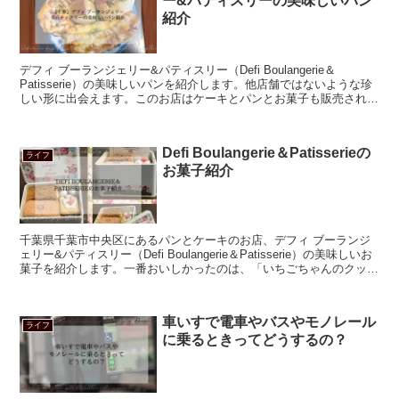
ー&パティスリーの美味しいパン
紹介
デフィ ブーランジェリー&パティスリー（Defi Boulangerie＆
Patisserie）の美味しいパンを紹介します。他店舗ではないような珍
しい形に出会えます。このお店はケーキとパンとお菓子も販売されて
いて、2023年8月から新たにカフェもオープンしました。
Defi Boulangerie＆Patisserieの
ライフ
お菓子紹介
千葉県千葉市中央区にあるパンとケーキのお店、デフィ ブーランジ
ェリー&パティスリー（Defi Boulangerie＆Patisserie）の美味しいお
菓子を紹介します。一番おいしかったのは、「いちごちゃんのクッキ
ー缶」に入っていたフロランタンです。その他にミッキーキューブ、
メロンパンラスク、レーズンラスクなどあったので、商品と価格を載
せています。
車いすで電車やバスやモノレール
ライフ
に乗るときってどうするの？