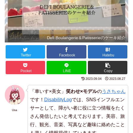
Defi Boulangerie＆Patisserieのケーキ紹介
Twitter
Facebook
Hatebu
Pocket
LINE
Copy
2023.09.04
2023.08.27
「車いす×美女」
笑わせ×モデル
の
うさちゃん
です！
DisabilityLog
では、SNSインフルエン
サーとして、障がい者に役に立つ情報をたく
Usa
さん発信したいと考えております。美容、旅
行、観光、音楽、写真など趣味に絡めたこと
も楽しく情報提供していきます。