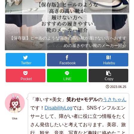
【保存版】ヒールのような高さの高い靴が履けない方へおすす
めの履きやすい靴のメーカー紹介
Twitter
Facebook
Hatebu
Pocket
LINE
Copy
2023.06.25
「車いす×美女」
笑わせ×モデル
の
うさちゃん
です！
DisabilityLog
では、SNSインフルエン
サーとして、障がい者に役に立つ情報をたく
Usa
さん発信したいと考えております。美容、旅
行、観光、音楽、写真など趣味に絡めたこと