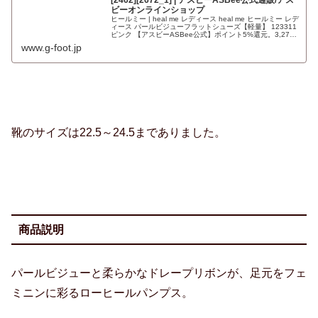
ビーオンラインショップ
ヒールミー | heal me レディース heal me ヒールミー レデ
ィース パールビジューフラットシューズ【軽量】 123311
ピンク 【アスビーASBee公式】ポイント5%還元。3,278
円(税込)以上お買い上げで送料無料！店舗受取サービス実
www.g-foot.jp
施中。
靴のサイズは22.5～24.5までありました。
商品説明
パールビジューと柔らかなドレープリボンが、足元をフェ
ミニンに彩るローヒールパンプス。