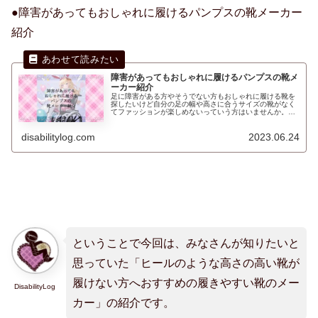
●障害があってもおしゃれに履けるパンプスの靴メーカー
紹介
障害があってもおしゃれに履けるパンプスの靴メ
ーカー紹介
足に障害がある方やそうでない方もおしゃれに履ける靴を
探したいけど自分の足の幅や高さに合うサイズの靴がなく
てファッションが楽しめないっていう方はいませんか。パ
ンプスのデザインがおしゃれなダイアナ（DIANA）やエス
ペランサ（ESPERANZA）の靴メーカーは足のサイズが小
disabilitylog.com
2023.06.24
さい方も履ける靴を販売されています。
ということで今回は、みなさんが知りたいと
思っていた「ヒールのような高さの高い靴が
履けない方へおすすめの履きやすい靴のメー
DisabilityLog
カー」の紹介です。